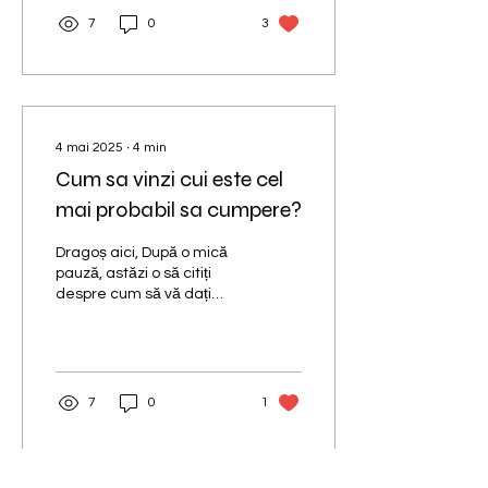
7
0
3
4 mai 2025
∙
4
min
Cum sa vinzi cui este cel
mai probabil sa cumpere?
Dragoș aici, După o mică
pauză, astăzi o să citiți
despre cum să vă dați
seama către cine este
mai eficient să vă
concentrați atenția...
7
0
1