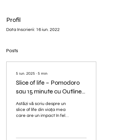
Profil
Data înscrierii: 16 iun. 2022
Posts
5 iun. 2025
∙
5
min
Slice of life – Pomodoro
sau 15 minute cu Outline
și Execuție de scenă? Ce
Astăzi vă scriu despre un
treabă are Coachingul de
slice of life din viața mea
care are un impact în felul
performanță cu scrisul?!
în care îmi port rolul de
profesionist, atât de
coach,...