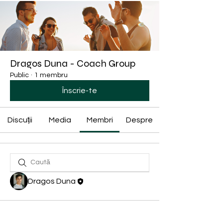
Dragos Duna - Coach Group
Public
·
1 membru
Înscrie-te
Discuții
Media
Membri
Despre
Dragos Duna