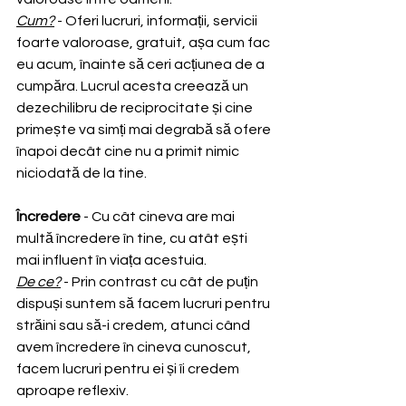
Cum?
 - Oferi lucruri, informații, servicii 
foarte valoroase, gratuit, așa cum fac 
eu acum, înainte să ceri acțiunea de a 
cumpăra. Lucrul acesta creează un 
dezechilibru de reciprocitate și cine 
primește va simți mai degrabă să ofere 
înapoi decât cine nu a primit nimic 
niciodată de la tine.
Încredere
 - Cu cât cineva are mai 
multă încredere în tine, cu atât ești 
mai influent în viața acestuia.
De ce?
 - Prin contrast cu cât de puțin 
dispuși suntem să facem lucruri pentru 
străini sau să-i credem, atunci când 
avem încredere în cineva cunoscut, 
facem lucruri pentru ei și îi credem 
aproape reflexiv.