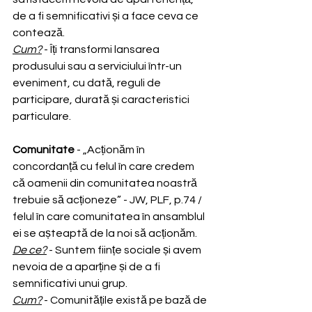
de a fi semnificativi și a face ceva ce 
contează.
Cum?
 - Îți transformi lansarea 
produsului sau a serviciului într-un 
eveniment, cu dată, reguli de 
participare, durată și caracteristici 
particulare.
Comunitate
 - „Acționăm în 
concordanță cu felul în care credem 
că oamenii din comunitatea noastră 
trebuie să acționeze” - JW, PLF, p.74 / 
felul în care comunitatea în ansamblul 
ei se așteaptă de la noi să acționăm.
De ce?
 - Suntem ființe sociale și avem 
nevoia de a aparține și de a fi 
semnificativi unui grup.
Cum?
 - Comunitățile există pe bază de 