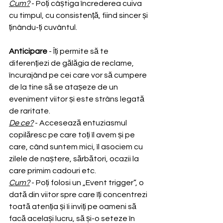
Cum?
 - Poți câștiga încrederea cuiva 
cu timpul, cu consistență, fiind sincer și 
ținându-ți cuvântul.
Anticipare
 - Îți permite să te 
diferențiezi de gălăgia de reclame, 
încurajând pe cei care vor să cumpere 
de la tine să se atașeze de un 
eveniment viitor și este strâns legată 
de raritate.
De ce?
 - Accesează entuziasmul 
copilăresc pe care toți îl avem și pe 
care, când suntem mici, îl asociem cu 
zilele de naștere, sărbători, ocazii la 
care primim cadouri etc.
Cum?
 - Poți folosi un „Event trigger”, o 
dată din viitor spre care îți concentrezi 
toată atenția și îi inviți pe oameni să 
facă același lucru, să și-o seteze în 