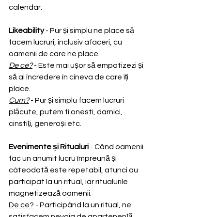
calendar.
Likeability
 - Pur și simplu ne place să 
facem lucruri, inclusiv afaceri, cu 
oamenii de care ne place.
De ce?
 - Este mai ușor să empatizezi și 
să ai încredere în cineva de care îți 
place.
Cum?
 - Pur și simplu facem lucruri 
plăcute, putem fi onesti, darnici, 
cinstiți, generoși etc.
Evenimente și Ritualuri
 - Când oamenii 
fac un anumit lucru împreună și 
câteodată este repetabil, atunci au 
participat la un ritual, iar ritualurile 
magnetizează oamenii.
De ce?
 - Participând la un ritual, ne 
satisfacem nevoia de apartenență, 