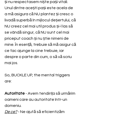
și nu respectasem niște pași vitali. 
Unul dintre acești pași este acela de 
a mă asigura că NU plantez și cresc o 
livadă superbă în mijlocul deșertului, că 
NU creez cel mai util produs și-l las să 
se vândă singur, că NU sunt cel mai 
priceput coach și nu știe nimeni de 
mine. În esență, trebuie să mă asigur că 
ce fac ajunge la cine trebuie, iar 
despre o parte din cum, o să vă scriu 
mai jos.
So, BUCKLE UP, the mental triggers 
are:
Autoritate
 - Avem tendința să urmărim 
oameni care au autoritate într-un 
domeniu.
De ce?
 - Ne ajută să eficientizăm 