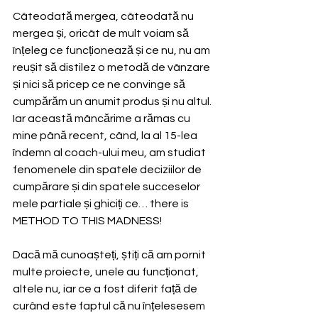
Câteodată mergea, câteodată nu 
mergea și, oricât de mult voiam să 
înțeleg ce funcționează și ce nu, nu am 
reușit să distilez o metodă de vânzare 
și nici să pricep ce ne convinge să 
cumpărăm un anumit produs și nu altul. 
Iar această mâncărime a rămas cu 
mine până recent, când, la al 15-lea 
îndemn al coach-ului meu, am studiat 
fenomenele din spatele deciziilor de 
cumpărare și din spatele succeselor 
mele partiale și ghiciți ce… there is 
METHOD TO THIS MADNESS!
Dacă mă cunoașteți, știți că am pornit 
multe proiecte, unele au funcționat, 
altele nu, iar ce a fost diferit față de 
curând este faptul că nu înțelesesem 