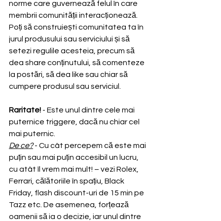
norme care guvernează felul în care 
membrii comunității interacționează. 
Poți să construiești comunitatea ta în 
jurul produsului sau serviciului și să 
setezi regulile acesteia, precum să 
dea share conținutului, să comenteze 
la postări, să dea like sau chiar să 
cumpere produsul sau serviciul.
Raritate!
 - Este unul dintre cele mai 
puternice triggere, dacă nu chiar cel 
mai puternic.
De ce?
 - Cu cât percepem că este mai 
puțin sau mai puțin accesibil un lucru, 
cu atât îl vrem mai mult! – vezi Rolex, 
Ferrari, călătoriile în spațiu, Black 
Friday, flash discount-uri de 15 min pe 
Tazz etc. De asemenea, forțează 
oamenii să ia o decizie, iar unul dintre 