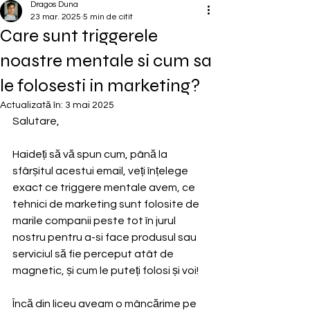
Dragos Duna
23 mar. 2025
5 min de citit
Care sunt triggerele
noastre mentale si cum sa
le folosesti in marketing?
Actualizată în:
3 mai 2025
Salutare,
Haideți să vă spun cum, până la 
sfârșitul acestui email, veți înțelege 
exact ce triggere mentale avem, ce 
tehnici de marketing sunt folosite de 
marile companii peste tot în jurul 
nostru pentru a-si face produsul sau 
serviciul să fie perceput atât de 
magnetic, și cum le puteți folosi și voi!
Încă din liceu aveam o mâncărime pe 