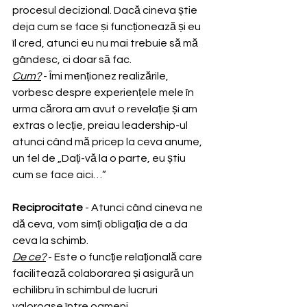
procesul decizional. Dacă cineva știe 
deja cum se face și funcționează și eu 
îl cred, atunci eu nu mai trebuie să mă 
gândesc, ci doar să fac.
Cum?
 - Îmi menționez realizările, 
vorbesc despre experiențele mele în 
urma cărora am avut o revelație și am 
extras o lecție, preiau leadership-ul 
atunci când mă pricep la ceva anume, 
un fel de „Dați-vă la o parte, eu știu 
cum se face aici…”
Reciprocitate
 - Atunci când cineva ne 
dă ceva, vom simți obligația de a da 
ceva la schimb.
De ce?
 - Este o funcție relațională care 
facilitează colaborarea și asigură un 
echilibru în schimbul de lucruri 
valoroase între oameni.