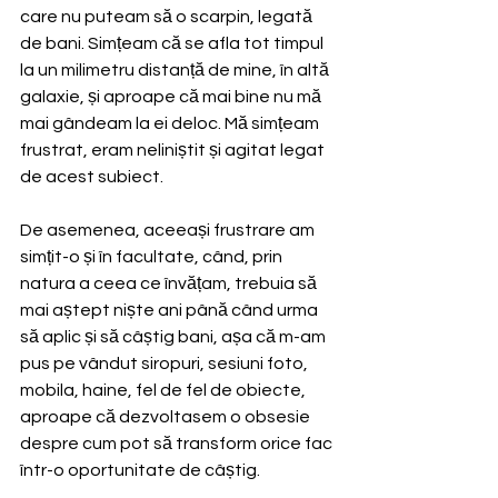
care nu puteam să o scarpin, legată 
de bani. Simțeam că se afla tot timpul 
la un milimetru distanță de mine, în altă 
galaxie, și aproape că mai bine nu mă 
mai gândeam la ei deloc. Mă simțeam 
frustrat, eram neliniștit și agitat legat 
de acest subiect.
De asemenea, aceeași frustrare am 
simțit-o și în facultate, când, prin 
natura a ceea ce învățam, trebuia să 
mai aștept niște ani până când urma 
să aplic și să câștig bani, așa că m-am 
pus pe vândut siropuri, sesiuni foto, 
mobila, haine, fel de fel de obiecte, 
aproape că dezvoltasem o obsesie 
despre cum pot să transform orice fac 
într-o oportunitate de câștig.