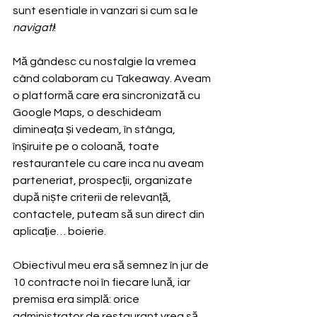
sunt esentiale in vanzari si cum sa le 
navigati
! 
Mă gândesc cu nostalgie la vremea 
când colaboram cu Takeaway. Aveam 
o platformă care era sincronizată cu 
Google Maps, o deschideam 
dimineața și vedeam, în stânga, 
înșiruite pe o coloană, toate 
restaurantele cu care inca nu aveam 
parteneriat, prospecții, organizate 
după niște criterii de relevanță, 
contactele, puteam să sun direct din 
aplicație… boierie.
Obiectivul meu era să semnez în jur de 
10 contracte noi în fiecare lună, iar 
premisa era simplă: orice 
administrator de restaurant vrea să 