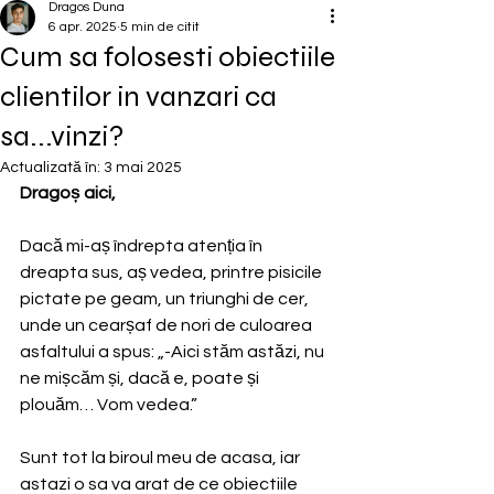
Dragos Duna
6 apr. 2025
5 min de citit
Cum sa folosesti obiectiile
clientilor in vanzari ca
sa...vinzi?
Actualizată în:
3 mai 2025
Dragoș aici,
Dacă mi-aș îndrepta atenția în 
dreapta sus, aș vedea, printre pisicile 
pictate pe geam, un triunghi de cer, 
unde un cearșaf de nori de culoarea 
asfaltului a spus: „-Aici stăm astăzi, nu 
ne mișcăm și, dacă e, poate și 
plouăm… Vom vedea.”
Sunt tot la biroul meu de acasa, iar 
astazi o sa va arat de ce obiectiile 