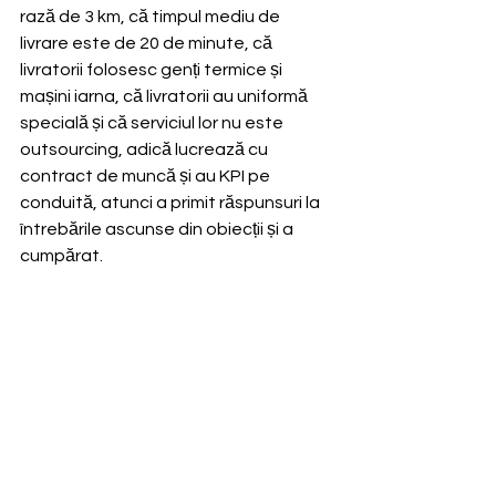
rază de 3 km, că timpul mediu de 
livrare este de 20 de minute, că 
livratorii folosesc genți termice și 
mașini iarna, că livratorii au uniformă 
specială și că serviciul lor nu este 
outsourcing, adică lucrează cu 
contract de muncă și au KPI pe 
conduită, atunci a primit răspunsuri la 
întrebările ascunse din obiecții și a 
cumpărat.
De aceea este nevoie de vânzători, 
pentru a putea conduce raportul de 
vânzare în sensul tratării obiecțiilor, iar 
acesta este un model de proces de 
vânzare pe care îl folosesc de când l-
am înțeles și până acum.
Mentalitatea aceasta cu privire la 