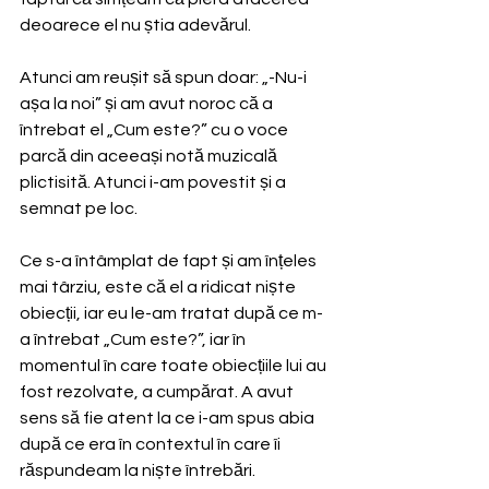
deoarece el nu știa adevărul.
Atunci am reușit să spun doar: „-Nu-i 
așa la noi” și am avut noroc că a 
întrebat el „Cum este?” cu o voce 
parcă din aceeași notă muzicală 
plictisită. Atunci i-am povestit și a 
semnat pe loc.
Ce s-a întâmplat de fapt și am înțeles 
mai târziu, este că el a ridicat niște 
obiecții, iar eu le-am tratat după ce m-
a întrebat „Cum este?”, iar în 
momentul în care toate obiecțiile lui au 
fost rezolvate, a cumpărat. A avut 
sens să fie atent la ce i-am spus abia 
după ce era în contextul în care îi 
răspundeam la niște întrebări.