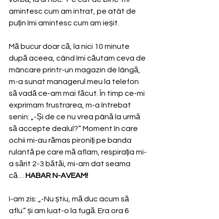
amintesc cum am intrat, pe atât de 
puțin îmi amintesc cum am ieșit.
Mă bucur doar că, la nici 10 minute 
după aceea, când îmi căutam ceva de 
mâncare printr-un magazin de lângă, 
m-a sunat managerul meu la telefon 
să vadă ce-am mai făcut. În timp ce-mi 
exprimam frustrarea, m-a întrebat 
senin: „-Și de ce nu vrea până la urmă 
să accepte dealul?” Moment în care 
ochii mi-au rămas pironiți pe banda 
rulantă pe care mă aflam, respirația mi-
a sărit 2-3 bătăi, mi-am dat seama 
că… 
HABAR N-AVEAM!
I-am zis: „-Nu știu, mă duc acum să 
aflu.” și am luat-o la fugă. Era ora 6 