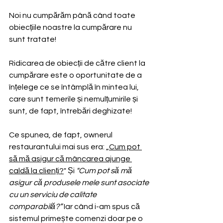
Noi nu cumpărăm până când toate 
obiecțiile noastre la cumpărare nu 
sunt tratate!
Ridicarea de obiecții de către client la 
cumpărare este o oportunitate de a 
înțelege ce se întâmplă în mintea lui, 
care sunt temerile și nemulțumirile și 
sunt, de fapt, întrebări deghizate!
Ce spunea, de fapt, ownerul 
restaurantului mai sus era: 
„Cum pot 
să mă asigur că mâncarea ajunge 
caldă la clienți?
" Și 
"Cum pot să mă 
asigur că produsele mele sunt asociate 
cu un serviciu de calitate 
comparabilă?”
 Iar când i-am spus că 
sistemul primește comenzi doar pe o 