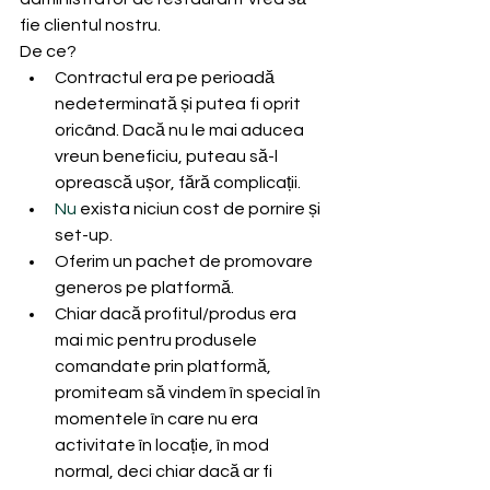
fie clientul nostru. 
De ce?
Contractul era pe perioadă 
nedeterminată și putea fi oprit 
oricând. Dacă nu le mai aducea 
vreun beneficiu, puteau să-l 
oprească ușor, fără complicații.
Nu
 exista niciun cost de pornire și 
set-up.
Oferim un pachet de promovare 
generos pe platformă.
Chiar dacă profitul/produs era 
mai mic pentru produsele 
comandate prin platformă, 
promiteam să vindem în special în 
momentele în care nu era 
activitate în locație, în mod 
normal, deci chiar dacă ar fi 