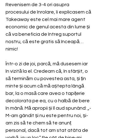
Revenisem de 3-4 ori asupra 
procesului de înrolare, îi explicasem că 
Takeaway este cel mai mare agent 
economic de genul acesta din lume și 
că va beneficia de întreg suportul 
nostru, că este gratis să înceapă… 
nimic!
Într-o zi de joi, parcă, mă dusesem iar 
în vizită la el. Credeam că, în sfârșit, o 
să terminăm cu povestea asta, și țin 
minte și acum că mă aștepta lângă 
bar, la o masă care avea o tapițerie 
decolorata pe ea, cu o halbă de bere 
în mână. Mă apropii și îl aud spunând: „-
M-am gândit și nu este pentru noi, și-
am zis să te chem să te anunț 
personal, dacă tot am stat atâta de 
vorbă, ia un loc.” Pe cât de bine-mi 