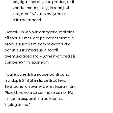
câștigat mai puțin pe produs, ar fi 
vândut mai multe și, la sfârșitul 
lunii, s-ar fi văzut o creștere în 
cifra de afaceri.
Overall, un win-win categoric, mai ales 
că focusul meu era pe caracteristicile 
produsului.Mă simțeam relaxat și am 
pornit cu fruntea sus în toată 
aventura aceasta – „Cine n-ar vrea să 
cumpere?” imi spuneam.
Toate bune și frumoase până când, 
nici după 5 întâlniri fizice și câteva 
telefoane, un owner de restaurant din 
Ploiești nu voia să semneze cu noi. Mă 
simțeam disperat, nu puteam să 
înțeleg de ce?!