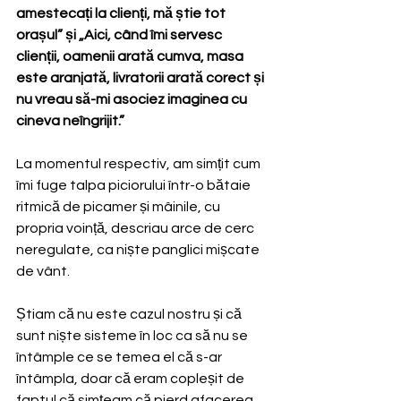
amestecați la clienți, mă știe tot 
orașul” și „Aici, când îmi servesc 
clienții, oamenii arată cumva, masa 
este aranjată, livratorii arată corect și 
nu vreau să-mi asociez imaginea cu 
cineva neîngrijit.”
La momentul respectiv, am simțit cum 
îmi fuge talpa piciorului într-o bătaie 
ritmică de picamer și mâinile, cu 
propria voință, descriau arce de cerc 
neregulate, ca niște panglici mișcate 
de vânt.
Știam că nu este cazul nostru și că 
sunt niște sisteme în loc ca să nu se 
întâmple ce se temea el că s-ar 
întâmpla, doar că eram copleșit de 
faptul că simțeam că pierd afacerea 