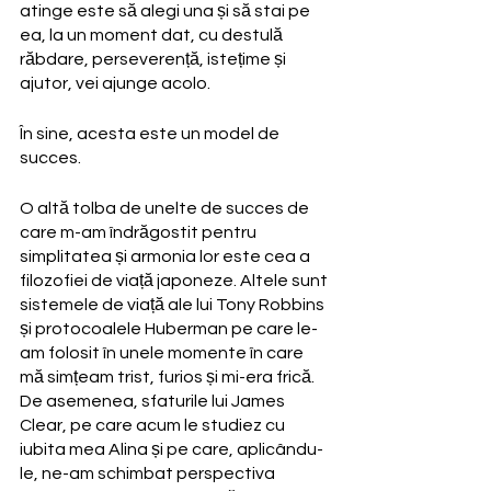
atinge este să alegi una și să stai pe 
ea, la un moment dat, cu destulă 
răbdare, perseverență, istețime și 
ajutor, vei ajunge acolo.
În sine, acesta este un model de 
succes.
O altă tolba de unelte de succes de 
care m-am îndrăgostit pentru 
simplitatea și armonia lor este cea a 
filozofiei de viață japoneze. Altele sunt 
sistemele de viață ale lui Tony Robbins 
și protocoalele Huberman pe care le-
am folosit în unele momente în care 
mă simțeam trist, furios și mi-era frică. 
De asemenea, sfaturile lui James 
Clear, pe care acum le studiez cu 
iubita mea Alina și pe care, aplicându-
le, ne-am schimbat perspectiva 