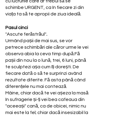
cu lucrurile care ar trebui să se 
schimbe URGENT, ca în fiecare zi din 
viața ta să te apropii de ziua ideală.
Pasul cinci
"Ascute ferăstrăul"
. 
Urmând pașii de mai sus, se vor 
petrece schimbări ale căror urme le vei 
observa abia la ceva timp după.Fă 
pașii din nou la o lună, trei, 6 luni, până 
te sculptezi așa cum îți dorești. De 
fiecare dată o să te surprinzi având 
rezultate diferite. Fă asta până când 
diferențele nu mai contează. 
Mâine, chiar dacă te vei așeza la masă 
în sufragerie și-ți vei bea cafeaua din 
"aceeași" cană, ca de obicei, nimic nu 
mai este la fel; chiar dacă insesizabil la 
început, totul se schimbă încontinuu, 
o clipă este o singură dată (japonezii 
numesc acest adevar- Ichigo Ichie) 