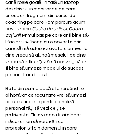
cană roșie goală, în față un laptop 
deschis și un monitor de pe care 
citesc un fragment din cursul de 
coaching pe care l-am parcurs acum 
ceva vreme 
Cadru de articol
, 
Cadru 
acțiunii
. Primul pas pe care ar fi bine să-
l fac ar fi să încep cu o poveste prin 
care să mă adresez avatarului meu, la 
cine vreau să ajungă mesajul, pe cine 
vreau să influențez și să conving că ar 
fi bine să urmeze modelul de succes 
pe care l-am folosit.
Bate din palme dacă atunci când te-
ai hotărât ce facultate vrei să urmezi 
ai trecut înainte printr-o analiză 
personalității să vezi ce ți se 
potrivește. Fluieră dacă ți-ai alocat 
măcar un an să vorbești cu 
profesioniști din domeniul în care 