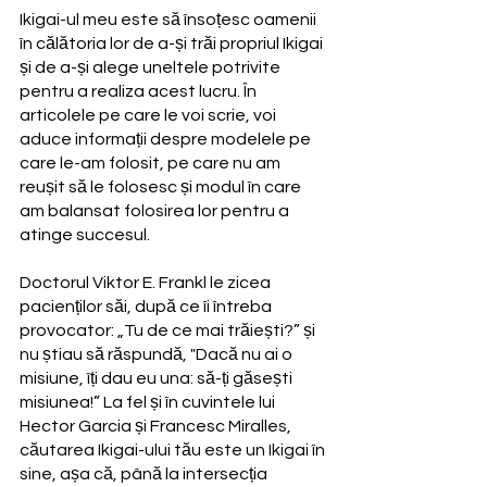
Ikigai-ul meu este să însoțesc oamenii 
în călătoria lor de a-și trăi propriul Ikigai 
și de a-și alege uneltele potrivite 
pentru a realiza acest lucru. În 
articolele pe care le voi scrie, voi 
aduce informații despre modelele pe 
care le-am folosit, pe care nu am 
reușit să le folosesc și modul în care 
am balansat folosirea lor pentru a 
atinge succesul. 
Doctorul Viktor E. Frankl le zicea 
pacienților săi, după ce îi întreba 
provocator: „Tu de ce mai trăiești?” și 
nu știau să răspundă, "Dacă nu ai o 
misiune, îți dau eu una: să-ți găsești 
misiunea!” La fel și în cuvintele lui 
Hector Garcia și Francesc Miralles, 
căutarea Ikigai-ului tău este un Ikigai în 
sine, așa că, până la intersecția 