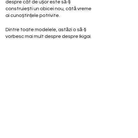
despre cât de ușor este să-ți 
construiești un obicei nou, câtă vreme 
ai cunoștințele potrivite.
Dintre toate modelele, astăzi o să-ți 
vorbesc mai mult despre despre Ikigai.