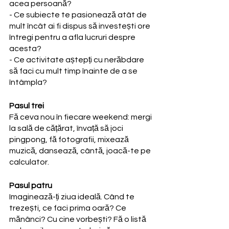
acea persoană?
- Ce subiecte te pasionează atât de 
mult încât ai fi dispus să investești ore 
întregi pentru a afla lucruri despre 
acesta?
- Ce activitate aștepți cu nerăbdare 
să faci cu mult timp înainte de a se 
întâmpla?
Pasul trei
Fă ceva nou în fiecare weekend: mergi 
la sală de cățărat, învață să joci 
pingpong, fă fotografii, mixează 
muzică, dansează, cântă, joacă-te pe 
calculator.
Pasul patru
Imaginează-ți ziua ideală. Când te 
trezești, ce faci prima oară? Ce 
mănânci? Cu cine vorbești? Fă o listă 