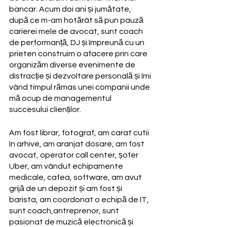
bancar. Acum doi ani și jumătate, 
după ce m-am hotărât să pun pauză 
carierei mele de avocat, sunt coach 
de performanță, DJ și împreună cu un 
prieten construim o afacere prin care 
organizăm diverse evenimente de 
distracție și dezvoltare personală și îmi 
vând timpul rămas unei companii unde 
mă ocup de managementul 
succesului clienților. 
Am fost librar, fotograf, am carat cutii 
în arhive, am aranjat dosare, am fost 
avocat, operator call center, șofer 
Uber, am vândut echipamente 
medicale, cafea, software, am avut 
grijă de un depozit și am fost și 
barista, am coordonat o echipă de IT,  
sunt coach,antreprenor, sunt 
pasionat de muzică electronică și 