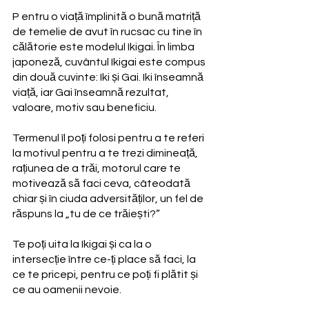
P entru o viață împlinită o bună matriță 
de temelie de avut în rucsac cu tine în 
călătorie este modelul Ikigai. În limba 
japoneză, cuvântul Ikigai este compus 
din două cuvinte: Iki și Gai. Iki înseamnă 
viață, iar Gai înseamnă rezultat, 
valoare, motiv sau beneficiu. 
Termenul îl poți folosi pentru a te referi 
la motivul pentru a te trezi dimineață, 
rațiunea de a trăi, motorul care te 
motivează să faci ceva, câteodată 
chiar și în ciuda adversităților, un fel de 
răspuns la „tu de ce trăiești?” 
Te poți uita la Ikigai și ca la o 
intersecție între ce-ți place să faci, la 
ce te pricepi, pentru ce poți fi plătit și 
ce au oamenii nevoie.