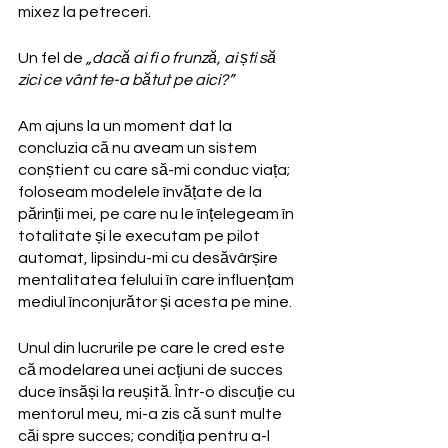
mixez la petreceri.
Un fel de
 „dacă ai fi o frunză, ai ști să 
zici ce vânt te-a bătut pe aici?”
Am ajuns la un moment dat la 
concluzia că nu aveam un sistem 
conștient cu care să-mi conduc viața; 
foloseam modelele învățate de la 
părinții mei, pe care nu le înțelegeam în 
totalitate și le executam pe pilot 
automat, lipsindu-mi cu desăvârșire 
mentalitatea felului în care influențam 
mediul înconjurător și acesta pe mine.
Unul din lucrurile pe care le cred este 
că modelarea unei acțiuni de succes 
duce însăși la reușită. Într-o discuție cu 
mentorul meu, mi-a zis că sunt multe 
căi spre succes; condiția pentru a-l 