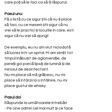
care poți să le faci ca să-ți răspunzi.
Pasul unu:
Fă o listă cu ce sigur știi că nu-ți place 
să faci, cu ce meserii știi sigur că nu 
vrei să le practici și locurile în care, esti 
sigur că nu vrei să ajungi!
De exemplu, eu nu am vrut niciodată 
să lucrez într-un spital. M-am simțit tot 
timpul înăbușit de aglomerație, de 
pereții goi parcă lipsiți de lumină și de 
mirosul de dezinfectant. 
Nu-mi place să mă grăbesc, nu-mi 
place să întârzii la o întâlnire, nu-mi 
place gustul de whisky.
Pasul doi
Răspunde la următoarele întrebări:
- Pe cine admiri cel mai mult și ce face 