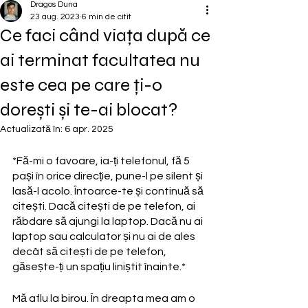
Dragos Duna
23 aug. 2023
6 min de citit
Ce faci când viața după ce
ai terminat facultatea nu
este cea pe care ți-o
dorești și te-ai blocat?
Actualizată în:
6 apr. 2025
*Fă-mi o favoare, ia-ți telefonul, fă 5 
pași în orice direcție, pune-l pe silent și 
lasă-l acolo. Întoarce-te și continuă să 
citești. Dacă citești de pe telefon, ai 
răbdare să ajungi la laptop. Dacă nu ai 
laptop sau calculator și nu ai de ales 
decât să citești de pe telefon, 
găsește-ți un spațiu liniștit înainte.*
Mă aflu la birou. În dreapta mea am o 