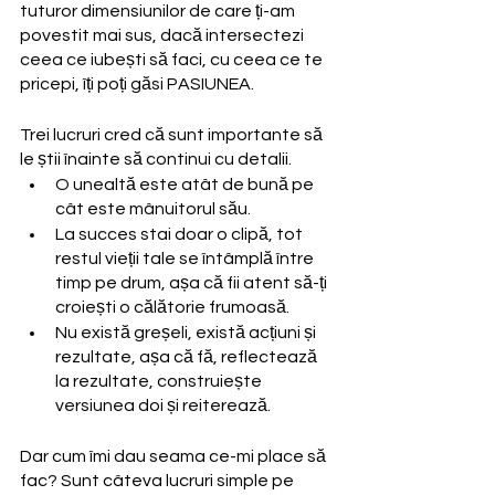
tuturor dimensiunilor de care ți-am 
povestit mai sus, dacă intersectezi 
ceea ce iubești să faci, cu ceea ce te 
pricepi, îți poți găsi PASIUNEA.
Trei lucruri cred că sunt importante să 
le știi înainte să continui cu detalii. 
O unealtă este atât de bună pe 
cât este mânuitorul său.
La succes stai doar o clipă, tot 
restul vieții tale se întâmplă între 
timp pe drum, așa că fii atent să-ți 
croiești o călătorie frumoasă. 
Nu există greșeli, există acțiuni și 
rezultate, așa că fă, reflectează 
la rezultate, construiește 
versiunea doi și reiterează.
Dar cum îmi dau seama ce-mi place să 
fac? Sunt câteva lucruri simple pe 