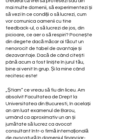
credeai că vrei să profesezi sau din 
mai multe domenii, să experimentezi și 
să vezi în ce condiții o să lucrezi, cum 
vor comunica oamenii cu tine 
feedback-ul, o să lucrezi de jos, din 
picioare, ce aer o să respiri? Pocnește 
din degete dacă măcar ai făcut un 
nenorocit de tabel de avantaje și 
dezavantaje. Dacă de când citești 
până acum a fost liniște în jurul tău, 
bine ai venit în grup. Și la mine când 
recitesc este!
„Știam” ce vreau să fiu din liceu. Am 
absolvit Facultatea de Drept la 
Universitatea din Bucuresti, în același 
an am luat examenul de Barou, 
urmând ca aproximativ un an și 
jumătate să lucrez ca avocat 
consultant într-o firmă internațională 
de avocatură în domeniul financiar-